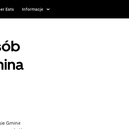
er Eats
Informacje
sób
mina
sie Gmina