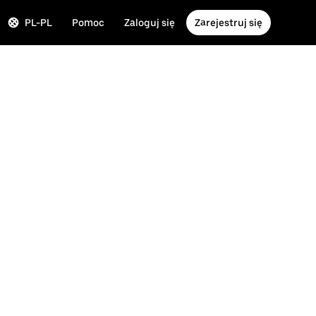
PL-PL
Pomoc
Zaloguj się
Zarejestruj się