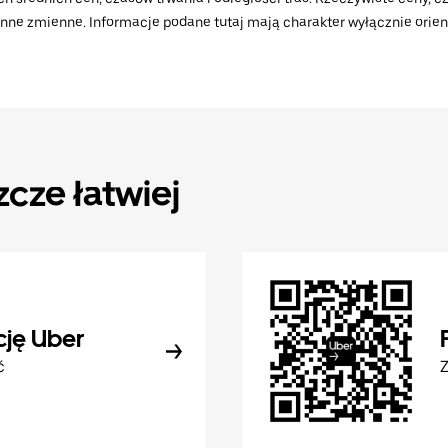
 inne zmienne. Informacje podane tutaj mają charakter wyłącznie orient
zcze łatwiej
cję Uber
ć
Z