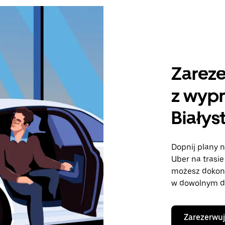
Zareze
z wyp
Białys
Dopnij plany n
Uber na trasie
możesz dokon
w dowolnym dn
Zarezerwuj