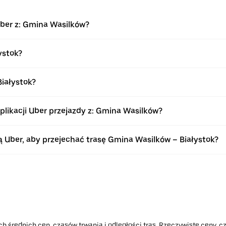
Uber z: Gmina Wasilków?
ystok?
iałystok?
ikacji Uber przejazdy z: Gmina Wasilków?
Uber, aby przejechać trasę Gmina Wasilków – Białystok?
h średnich cen, czasów trwania i odległości tras. Rzeczywiste ceny, cz