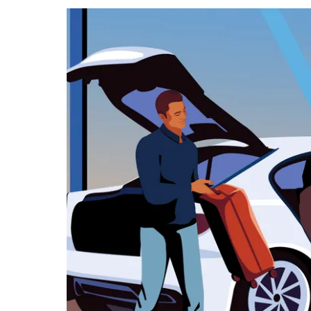
datę.
Naciśnij
klawisz
„Escape”,
aby
zamknąć
kalendarz.