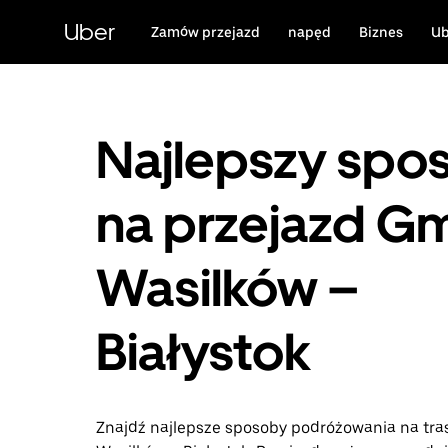
Przejdź
do
Uber
Zamów przejazd
napęd
Biznes
Ub
głównej
zawartości
Najlepszy spo
na przejazd G
Wasilków –
Białystok
Znajdź najlepsze sposoby podróżowania na tra