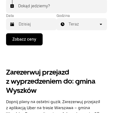
Dokąd jedziemy?
Data
Godzina
Teraz
Naciśnij
Zobacz ceny
klawisz
strzałki
w dół,
aby
przejść
do
kalendarza
Zarezerwuj przejazd
i wybrać
datę.
z wyprzedzeniem do: gmina
Naciśnij
klawisz
Wyszków
„Escape”,
aby
zamknąć
Dopnij plany na ostatni guzik. Zarezerwuj przejazd
kalendarz.
z aplikacją Uber na trasie Warszawa – gmina