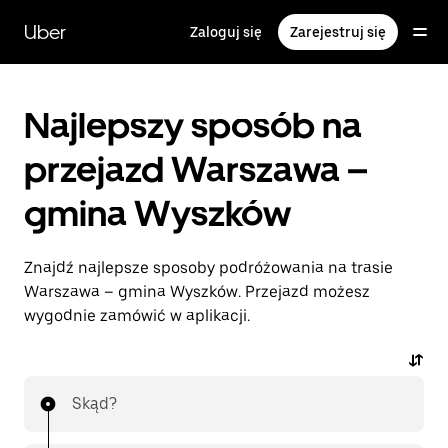
Przejdź
do
Uber
Zaloguj się
Zarejestruj się
głównej
zawartości
Najlepszy sposób na
przejazd Warszawa –
gmina Wyszków
Znajdź najlepsze sposoby podróżowania na trasie
Warszawa – gmina Wyszków. Przejazd możesz
wygodnie zamówić w aplikacji.
Skąd?