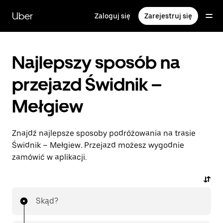
Przejdź
do
Uber
Zaloguj się
Zarejestruj się
głównej
zawartości
Najlepszy sposób na
przejazd Świdnik –
Mełgiew
Znajdź najlepsze sposoby podróżowania na trasie
Świdnik – Mełgiew. Przejazd możesz wygodnie
zamówić w aplikacji.
Skąd?