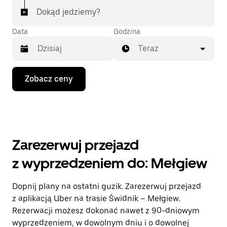
Dokąd jedziemy?
Data
Godzina
Teraz
Naciśnij
Zobacz ceny
klawisz
strzałki
w dół,
aby
przejść
do
kalendarza
Zarezerwuj przejazd
i wybrać
datę.
z wyprzedzeniem do: Mełgiew
Naciśnij
klawisz
„Escape”,
Dopnij plany na ostatni guzik. Zarezerwuj przejazd
aby
z aplikacją Uber na trasie Świdnik – Mełgiew.
zamknąć
kalendarz.
Rezerwacji możesz dokonać nawet z 90-dniowym
wyprzedzeniem, w dowolnym dniu i o dowolnej