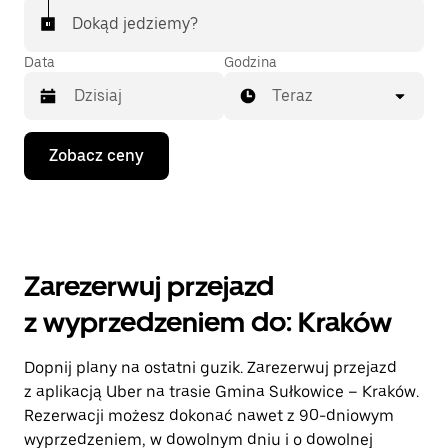
Dokąd jedziemy?
Data
Godzina
Teraz
Naciśnij
Zobacz ceny
klawisz
strzałki
w dół,
aby
przejść
do
kalendarza
Zarezerwuj przejazd
i wybrać
datę.
z wyprzedzeniem do: Kraków
Naciśnij
klawisz
„Escape”,
Dopnij plany na ostatni guzik. Zarezerwuj przejazd
aby
z aplikacją Uber na trasie Gmina Sułkowice – Kraków.
zamknąć
kalendarz.
Rezerwacji możesz dokonać nawet z 90-dniowym
wyprzedzeniem, w dowolnym dniu i o dowolnej