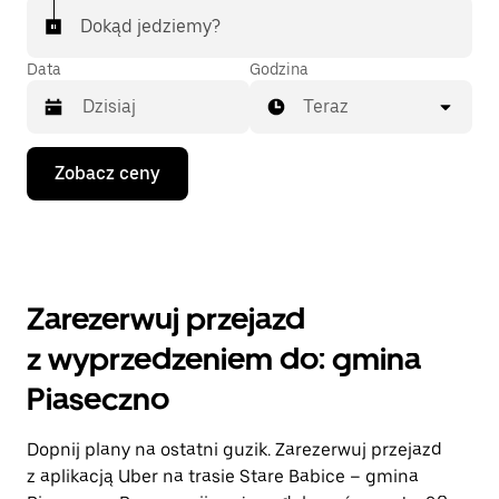
Dokąd jedziemy?
Data
Godzina
Teraz
Naciśnij
Zobacz ceny
klawisz
strzałki
w dół,
aby
przejść
do
kalendarza
Zarezerwuj przejazd
i wybrać
datę.
z wyprzedzeniem do: gmina
Naciśnij
klawisz
Piaseczno
„Escape”,
aby
zamknąć
Dopnij plany na ostatni guzik. Zarezerwuj przejazd
kalendarz.
z aplikacją Uber na trasie Stare Babice – gmina