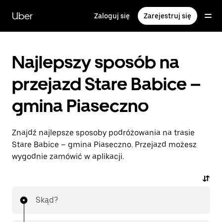
Przejdź
do
Uber
Zaloguj się
Zarejestruj się
głównej
zawartości
Najlepszy sposób na
przejazd Stare Babice –
gmina Piaseczno
Znajdź najlepsze sposoby podróżowania na trasie
Stare Babice – gmina Piaseczno. Przejazd możesz
wygodnie zamówić w aplikacji.
Skąd?