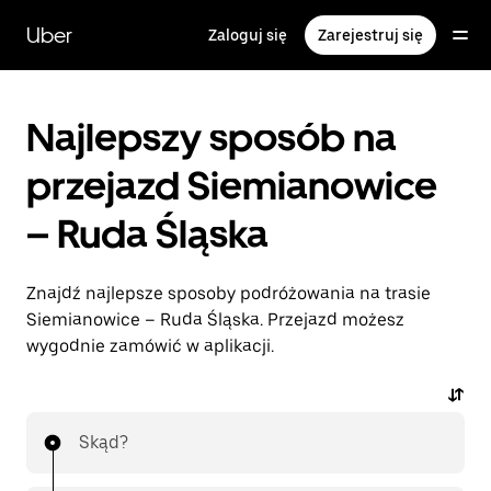
Przejdź
do
Uber
Zaloguj się
Zarejestruj się
głównej
zawartości
Najlepszy sposób na
przejazd Siemianowice
– Ruda Śląska
Znajdź najlepsze sposoby podróżowania na trasie
Siemianowice – Ruda Śląska. Przejazd możesz
wygodnie zamówić w aplikacji.
Skąd?