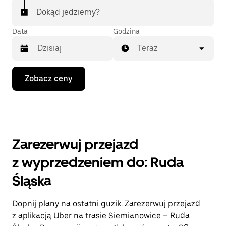
Dokąd jedziemy?
Data
Godzina
Teraz
Naciśnij
Zobacz ceny
klawisz
strzałki
w dół,
aby
przejść
do
kalendarza
Zarezerwuj przejazd
i wybrać
datę.
z wyprzedzeniem do: Ruda
Naciśnij
klawisz
Śląska
„Escape”,
aby
zamknąć
Dopnij plany na ostatni guzik. Zarezerwuj przejazd
kalendarz.
z aplikacją Uber na trasie Siemianowice – Ruda