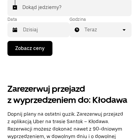
Dokąd jedziemy?
Data
Godzina
Teraz
Naciśnij
Zobacz ceny
klawisz
strzałki
w dół,
aby
przejść
do
kalendarza
Zarezerwuj przejazd
i wybrać
datę.
z wyprzedzeniem do: Kłodawa
Naciśnij
klawisz
„Escape”,
Dopnij plany na ostatni guzik. Zarezerwuj przejazd
aby
z aplikacją Uber na trasie Santok – Kłodawa.
zamknąć
kalendarz.
Rezerwacji możesz dokonać nawet z 90-dniowym
wyprzedzeniem, w dowolnym dniu i o dowolnej