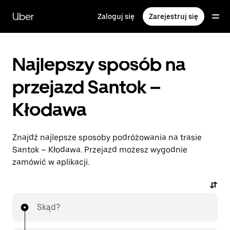
Przejdź
do
Uber
Zaloguj się
Zarejestruj się
głównej
zawartości
Najlepszy sposób na
przejazd Santok –
Kłodawa
Znajdź najlepsze sposoby podróżowania na trasie
Santok – Kłodawa. Przejazd możesz wygodnie
zamówić w aplikacji.
Skąd?