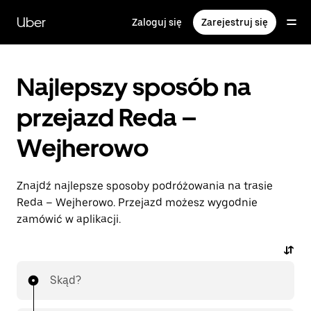
Przejdź
do
Uber
Zaloguj się
Zarejestruj się
głównej
zawartości
Najlepszy sposób na
przejazd Reda –
Wejherowo
Znajdź najlepsze sposoby podróżowania na trasie
Reda – Wejherowo. Przejazd możesz wygodnie
zamówić w aplikacji.
Skąd?