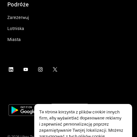
Podróże
Zarezerwuj
Lotniska
Miasta
Ta strona korzysta z plików cookie innych
firm, aby wyświetlać dopasowane reklamy
i zapewniać personalizację poprzez
zapamiętywanie Twojej lokalizacji. Możesz
zrezygnować z tych plików cookie,
©
2026
Uber Technologies Inc.