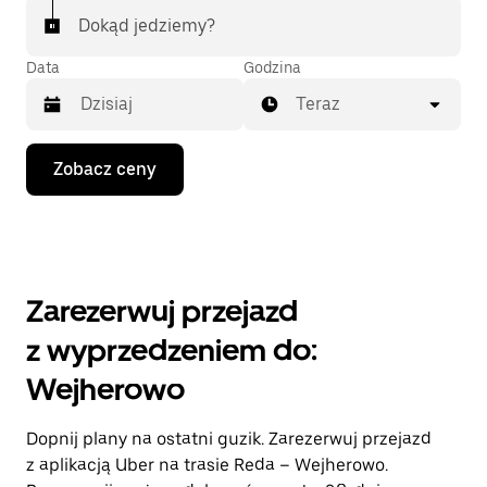
Dokąd jedziemy?
Data
Godzina
Teraz
Naciśnij
Zobacz ceny
klawisz
strzałki
w dół,
aby
przejść
do
kalendarza
Zarezerwuj przejazd
i wybrać
datę.
z wyprzedzeniem do:
Naciśnij
klawisz
Wejherowo
„Escape”,
aby
zamknąć
Dopnij plany na ostatni guzik. Zarezerwuj przejazd
kalendarz.
z aplikacją Uber na trasie Reda – Wejherowo.