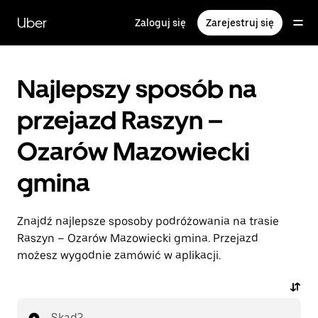
Przejdź
do
Uber
Zaloguj się
Zarejestruj się
głównej
zawartości
Najlepszy sposób na
przejazd Raszyn –
Ozarów Mazowiecki
gmina
Znajdź najlepsze sposoby podróżowania na trasie
Raszyn – Ozarów Mazowiecki gmina. Przejazd
możesz wygodnie zamówić w aplikacji.
Skąd?