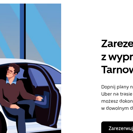
Zareze
z wyp
Tarno
Dopnij plany n
Uber na trasi
możesz dokon
w dowolnym dn
Zarezerwuj