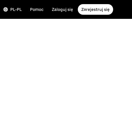
PL-PL
Pomoc
Zaloguj się
Zarejestruj się