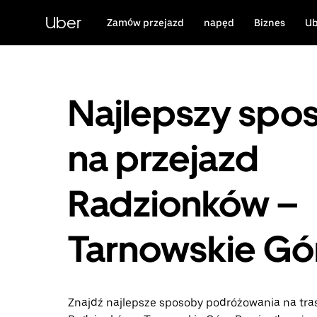
Przejdź
do
Uber
Zamów przejazd
napęd
Biznes
Ub
głównej
zawartości
Najlepszy spo
na przejazd
Radzionków –
Tarnowskie Gó
Znajdź najlepsze sposoby podróżowania na tra