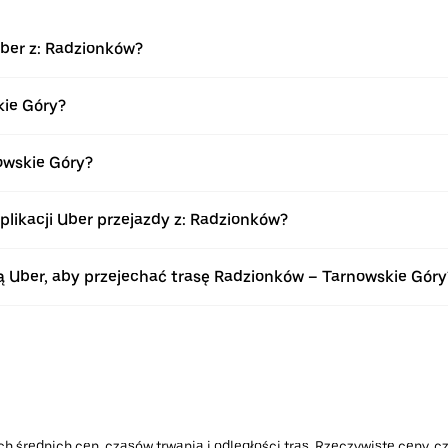
Uber z: Radzionków?
kie Góry?
owskie Góry?
ikacji Uber przejazdy z: Radzionków?
 Uber, aby przejechać trasę Radzionków – Tarnowskie Góry
h średnich cen, czasów trwania i odległości tras. Rzeczywiste ceny, cz