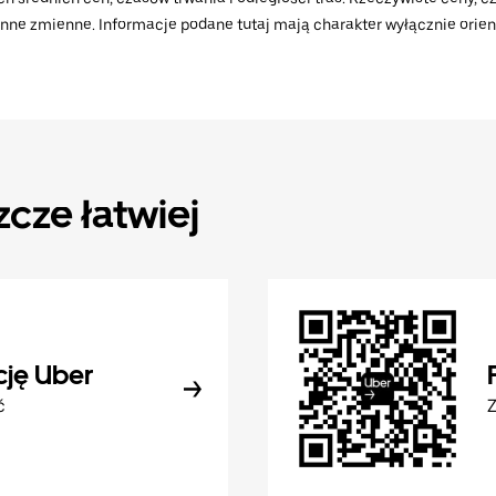
 inne zmienne. Informacje podane tutaj mają charakter wyłącznie orient
zcze łatwiej
cję Uber
ć
Z