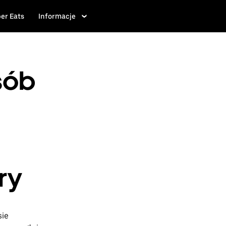
er Eats
Informacje
sób
ry
sie