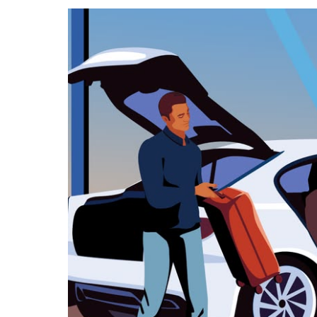
datę.
Naciśnij
klawisz
„Escape”,
aby
zamknąć
kalendarz.