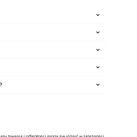
?
asy trwania i odległości mogą się różnić w zależności