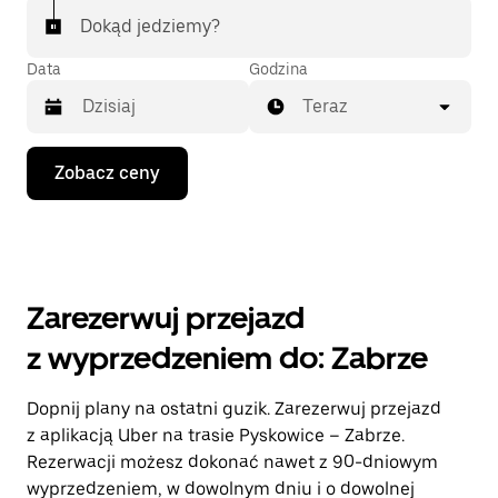
Dokąd jedziemy?
Data
Godzina
Teraz
Naciśnij
Zobacz ceny
klawisz
strzałki
w dół,
aby
przejść
do
kalendarza
Zarezerwuj przejazd
i wybrać
datę.
z wyprzedzeniem do: Zabrze
Naciśnij
klawisz
„Escape”,
Dopnij plany na ostatni guzik. Zarezerwuj przejazd
aby
z aplikacją Uber na trasie Pyskowice – Zabrze.
zamknąć
kalendarz.
Rezerwacji możesz dokonać nawet z 90-dniowym
wyprzedzeniem, w dowolnym dniu i o dowolnej