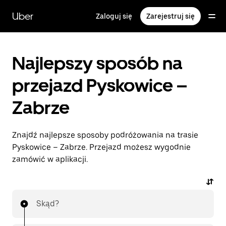
Przejdź
do
Uber
Zaloguj się
Zarejestruj się
głównej
zawartości
Najlepszy sposób na
przejazd Pyskowice –
Zabrze
Znajdź najlepsze sposoby podróżowania na trasie
Pyskowice – Zabrze. Przejazd możesz wygodnie
zamówić w aplikacji.
Skąd?