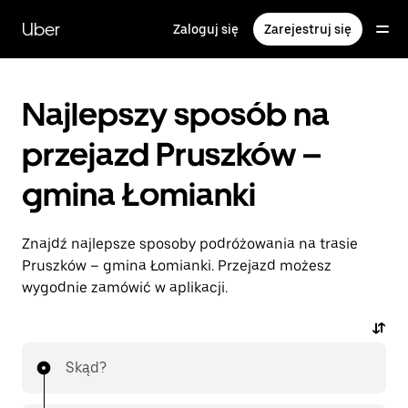
Przejdź
do
Uber
Zaloguj się
Zarejestruj się
głównej
zawartości
Najlepszy sposób na
przejazd Pruszków –
gmina Łomianki
Znajdź najlepsze sposoby podróżowania na trasie
Pruszków – gmina Łomianki. Przejazd możesz
wygodnie zamówić w aplikacji.
Skąd?