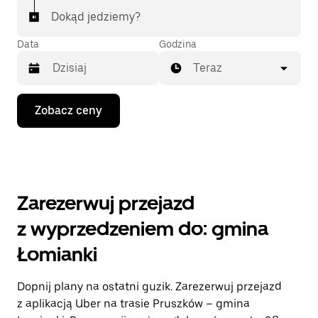
Dokąd jedziemy?
Data
Godzina
Teraz
Naciśnij
Zobacz ceny
klawisz
strzałki
w dół,
aby
przejść
do
kalendarza
Zarezerwuj przejazd
i wybrać
datę.
z wyprzedzeniem do: gmina
Naciśnij
klawisz
Łomianki
„Escape”,
aby
zamknąć
Dopnij plany na ostatni guzik. Zarezerwuj przejazd
kalendarz.
z aplikacją Uber na trasie Pruszków – gmina