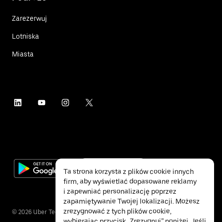
Zarezerwuj
Lotniska
Miasta
Ta strona korzysta z plików cookie innych
firm, aby wyświetlać dopasowane reklamy
i zapewniać personalizację poprzez
zapamiętywanie Twojej lokalizacji. Możesz
zrezygnować z tych plików cookie,
©
2026
Uber Technologies Inc.
wybierając przycisk „Zrezygnuj” poniżej. Jeśli