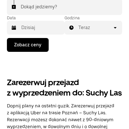
Dokąd jedziemy?
Data
Godzina
Teraz
Naciśnij
Zobacz ceny
klawisz
strzałki
w dół,
aby
przejść
do
kalendarza
Zarezerwuj przejazd
i wybrać
datę.
z wyprzedzeniem do: Suchy Las
Naciśnij
klawisz
„Escape”,
Dopnij plany na ostatni guzik. Zarezerwuj przejazd
aby
z aplikacją Uber na trasie Poznań – Suchy Las.
zamknąć
kalendarz.
Rezerwacji możesz dokonać nawet z 90-dniowym
wyprzedzeniem, w dowolnym dniu i o dowolnej