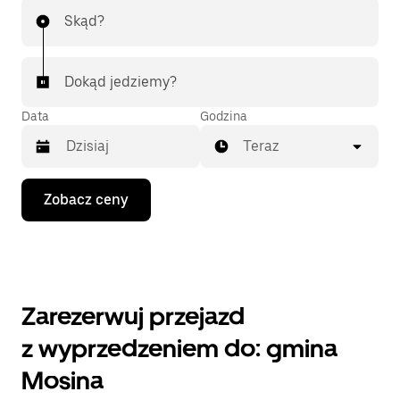
Skąd?
Dokąd jedziemy?
Data
Godzina
Teraz
Naciśnij
Zobacz ceny
klawisz
strzałki
w dół,
aby
przejść
do
kalendarza
Zarezerwuj przejazd
i wybrać
datę.
z wyprzedzeniem do: gmina
Naciśnij
klawisz
Mosina
„Escape”,
aby