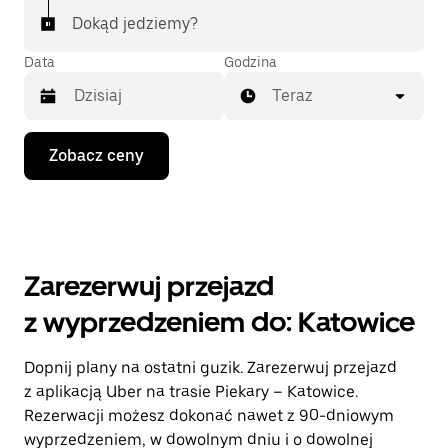
Dokąd jedziemy?
Data
Godzina
Teraz
Naciśnij
Zobacz ceny
klawisz
strzałki
w dół,
aby
przejść
do
kalendarza
Zarezerwuj przejazd
i wybrać
datę.
z wyprzedzeniem do: Katowice
Naciśnij
klawisz
„Escape”,
Dopnij plany na ostatni guzik. Zarezerwuj przejazd
aby
z aplikacją Uber na trasie Piekary – Katowice.
zamknąć
kalendarz.
Rezerwacji możesz dokonać nawet z 90-dniowym
wyprzedzeniem, w dowolnym dniu i o dowolnej