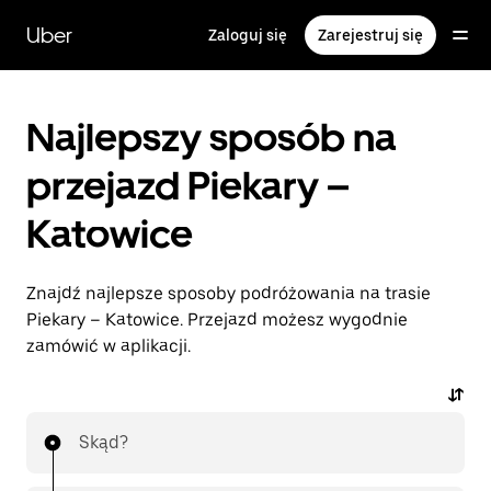
Przejdź
do
Uber
Zaloguj się
Zarejestruj się
głównej
zawartości
Najlepszy sposób na
przejazd Piekary –
Katowice
Znajdź najlepsze sposoby podróżowania na trasie
Piekary – Katowice. Przejazd możesz wygodnie
zamówić w aplikacji.
Skąd?