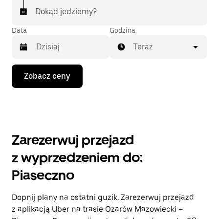
Dokąd jedziemy?
Data
Godzina
Teraz
Naciśnij
Zobacz ceny
klawisz
strzałki
w dół,
aby
przejść
do
kalendarza
Zarezerwuj przejazd
i wybrać
datę.
z wyprzedzeniem do:
Naciśnij
klawisz
Piaseczno
„Escape”,
aby
zamknąć
Dopnij plany na ostatni guzik. Zarezerwuj przejazd
kalendarz.
z aplikacją Uber na trasie Ozarów Mazowiecki –