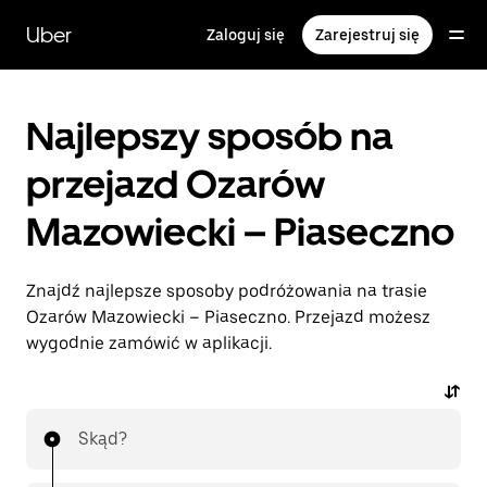
Przejdź
do
Uber
Zaloguj się
Zarejestruj się
głównej
zawartości
Najlepszy sposób na
przejazd Ozarów
Mazowiecki – Piaseczno
Znajdź najlepsze sposoby podróżowania na trasie
Ozarów Mazowiecki – Piaseczno. Przejazd możesz
wygodnie zamówić w aplikacji.
Skąd?