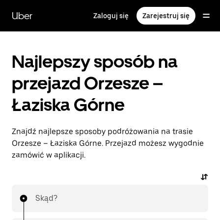
Przejdź
do
Uber
Zaloguj się
Zarejestruj się
głównej
zawartości
Najlepszy sposób na
przejazd Orzesze –
Łaziska Górne
Znajdź najlepsze sposoby podróżowania na trasie
Orzesze – Łaziska Górne. Przejazd możesz wygodnie
zamówić w aplikacji.
Skąd?