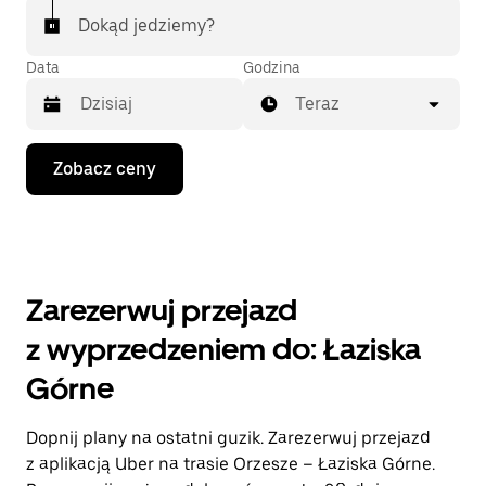
Dokąd jedziemy?
Data
Godzina
Teraz
Naciśnij
Zobacz ceny
klawisz
strzałki
w dół,
aby
przejść
do
kalendarza
Zarezerwuj przejazd
i wybrać
datę.
z wyprzedzeniem do: Łaziska
Naciśnij
klawisz
Górne
„Escape”,
aby
zamknąć
Dopnij plany na ostatni guzik. Zarezerwuj przejazd
kalendarz.
z aplikacją Uber na trasie Orzesze – Łaziska Górne.