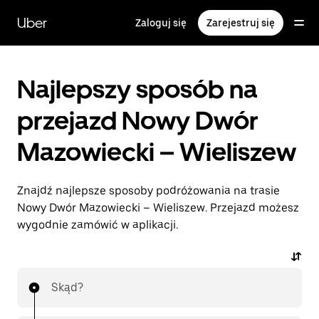
Przejdź
do
Uber
Zaloguj się
Zarejestruj się
głównej
zawartości
Najlepszy sposób na
przejazd Nowy Dwór
Mazowiecki – Wieliszew
Znajdź najlepsze sposoby podróżowania na trasie
Nowy Dwór Mazowiecki – Wieliszew. Przejazd możesz
wygodnie zamówić w aplikacji.
Skąd?