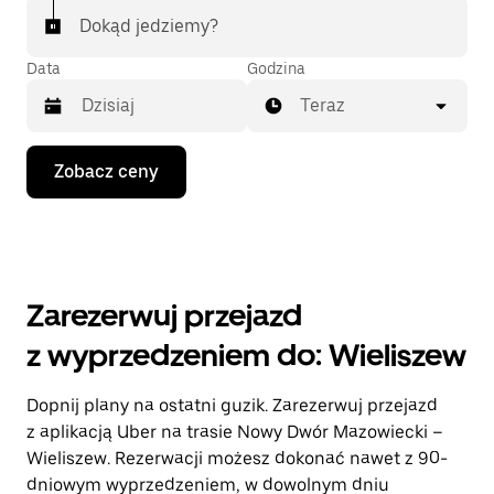
Dokąd jedziemy?
Data
Godzina
Teraz
Naciśnij
Zobacz ceny
klawisz
strzałki
w dół,
aby
przejść
do
kalendarza
Zarezerwuj przejazd
i wybrać
datę.
z wyprzedzeniem do: Wieliszew
Naciśnij
klawisz
„Escape”,
Dopnij plany na ostatni guzik. Zarezerwuj przejazd
aby
z aplikacją Uber na trasie Nowy Dwór Mazowiecki –
zamknąć
kalendarz.
Wieliszew. Rezerwacji możesz dokonać nawet z 90-
dniowym wyprzedzeniem, w dowolnym dniu