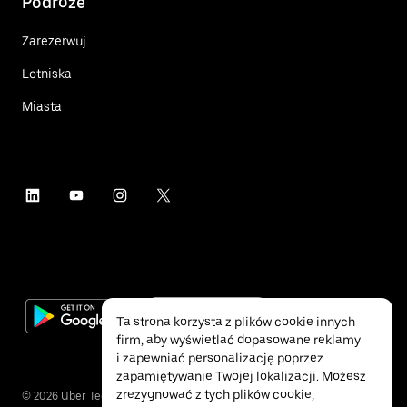
Podróże
Zarezerwuj
Lotniska
Miasta
Ta strona korzysta z plików cookie innych
firm, aby wyświetlać dopasowane reklamy
i zapewniać personalizację poprzez
zapamiętywanie Twojej lokalizacji. Możesz
zrezygnować z tych plików cookie,
©
2026
Uber Technologies Inc.