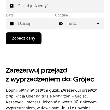
Dokąd jedziemy?
Data
Godzina
Teraz
Naciśnij
Zobacz ceny
klawisz
strzałki
w dół,
aby
przejść
do
kalendarza
Zarezerwuj przejazd
i wybrać
datę.
z wyprzedzeniem do: Grójec
Naciśnij
klawisz
„Escape”,
Dopnij plany na ostatni guzik. Zarezerwuj przejazd
aby
z aplikacją Uber na trasie Nadarzyn – Grójec.
zamknąć
kalendarz.
Rezerwacji możesz dokonać nawet z 90-dniowym
wyprzedzeniem, w dowolnym dniu i o dowolnej