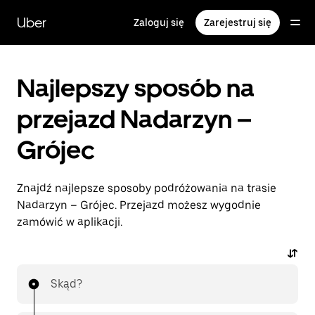
Przejdź
do
Uber
Zaloguj się
Zarejestruj się
głównej
zawartości
Najlepszy sposób na
przejazd Nadarzyn –
Grójec
Znajdź najlepsze sposoby podróżowania na trasie
Nadarzyn – Grójec. Przejazd możesz wygodnie
zamówić w aplikacji.
Skąd?