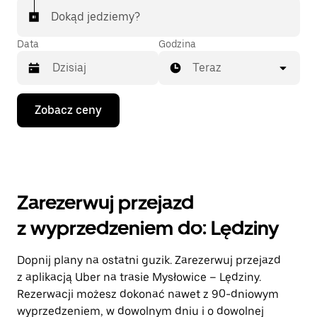
Dokąd jedziemy?
Data
Godzina
Teraz
Naciśnij
Zobacz ceny
klawisz
strzałki
w dół,
aby
przejść
do
kalendarza
Zarezerwuj przejazd
i wybrać
datę.
z wyprzedzeniem do: Lędziny
Naciśnij
klawisz
„Escape”,
Dopnij plany na ostatni guzik. Zarezerwuj przejazd
aby
z aplikacją Uber na trasie Mysłowice – Lędziny.
zamknąć
kalendarz.
Rezerwacji możesz dokonać nawet z 90-dniowym
wyprzedzeniem, w dowolnym dniu i o dowolnej