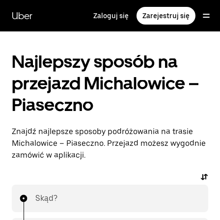
Przejdź
do
Uber
Zaloguj się
Zarejestruj się
głównej
zawartości
Najlepszy sposób na
przejazd Michalowice –
Piaseczno
Znajdź najlepsze sposoby podróżowania na trasie
Michalowice – Piaseczno. Przejazd możesz wygodnie
zamówić w aplikacji.
Skąd?