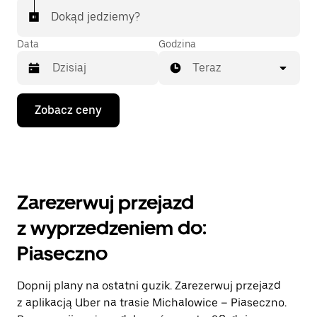
Dokąd jedziemy?
Data
Godzina
Teraz
Naciśnij
Zobacz ceny
klawisz
strzałki
w dół,
aby
przejść
do
kalendarza
Zarezerwuj przejazd
i wybrać
datę.
z wyprzedzeniem do:
Naciśnij
klawisz
Piaseczno
„Escape”,
aby
zamknąć
Dopnij plany na ostatni guzik. Zarezerwuj przejazd
kalendarz.
z aplikacją Uber na trasie Michalowice – Piaseczno.