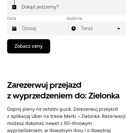
Dokąd jedziemy?
Data
Godzina
Teraz
Naciśnij
Zobacz ceny
klawisz
strzałki
w dół,
aby
przejść
do
kalendarza
Zarezerwuj przejazd
i wybrać
datę.
z wyprzedzeniem do: Zielonka
Naciśnij
klawisz
„Escape”,
Dopnij plany na ostatni guzik. Zarezerwuj przejazd
aby
z aplikacją Uber na trasie Marki – Zielonka. Rezerwacji
zamknąć
kalendarz.
możesz dokonać nawet z 90-dniowym
wyprzedzeniem, w dowolnym dniu i o dowolnej