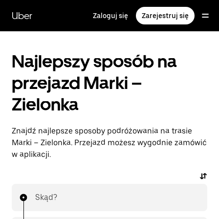
Przejdź
do
Uber
Zaloguj się
Zarejestruj się
głównej
zawartości
Najlepszy sposób na
przejazd Marki –
Zielonka
Znajdź najlepsze sposoby podróżowania na trasie
Marki – Zielonka. Przejazd możesz wygodnie zamówić
w aplikacji.
Skąd?