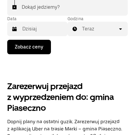
Dokąd jedziemy?
Data
Godzina
Teraz
Naciśnij
Zobacz ceny
klawisz
strzałki
w dół,
aby
przejść
do
kalendarza
Zarezerwuj przejazd
i wybrać
datę.
z wyprzedzeniem do: gmina
Naciśnij
klawisz
Piaseczno
„Escape”,
aby
zamknąć
Dopnij plany na ostatni guzik. Zarezerwuj przejazd
kalendarz.
z aplikacją Uber na trasie Marki – gmina Piaseczno.