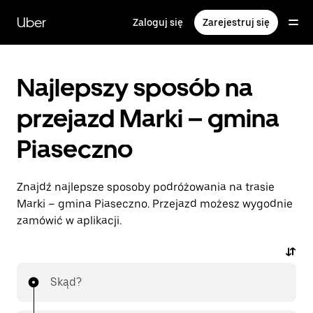
Przejdź
do
Uber
Zaloguj się
Zarejestruj się
głównej
zawartości
Najlepszy sposób na
przejazd Marki – gmina
Piaseczno
Znajdź najlepsze sposoby podróżowania na trasie
Marki – gmina Piaseczno. Przejazd możesz wygodnie
zamówić w aplikacji.
Skąd?