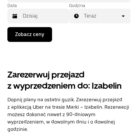
Data
Godzina
Teraz
Naciśnij
Zobacz ceny
klawisz
strzałki
w dół,
aby
przejść
do
kalendarza
Zarezerwuj przejazd
i wybrać
datę.
z wyprzedzeniem do: Izabelin
Naciśnij
klawisz
„Escape”,
Dopnij plany na ostatni guzik. Zarezerwuj przejazd
aby
z aplikacją Uber na trasie Marki – Izabelin. Rezerwacji
zamknąć
kalendarz.
możesz dokonać nawet z 90-dniowym
wyprzedzeniem, w dowolnym dniu i o dowolnej
godzinie.