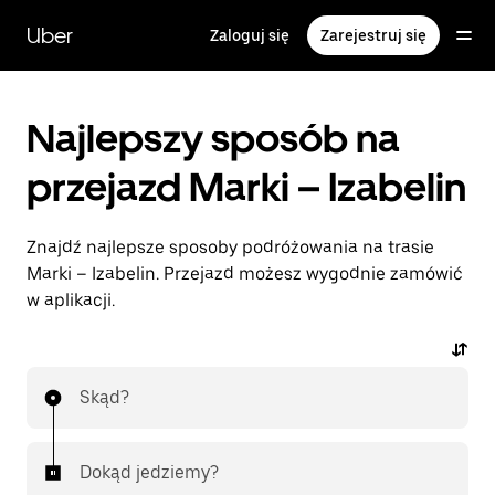
Przejdź
do
Uber
Zaloguj się
Zarejestruj się
głównej
zawartości
Najlepszy sposób na
przejazd Marki – Izabelin
Znajdź najlepsze sposoby podróżowania na trasie
Marki – Izabelin. Przejazd możesz wygodnie zamówić
w aplikacji.
Skąd?
Dokąd jedziemy?