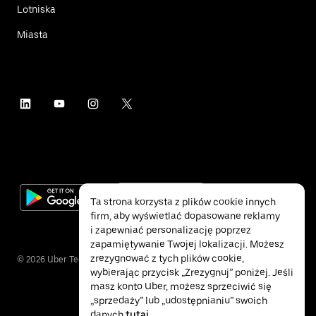
Lotniska
Miasta
Ta strona korzysta z plików cookie innych
firm, aby wyświetlać dopasowane reklamy
i zapewniać personalizację poprzez
zapamiętywanie Twojej lokalizacji. Możesz
zrezygnować z tych plików cookie,
©
2026
Uber Technologies Inc.
wybierając przycisk „Zrezygnuj” poniżej. Jeśli
masz konto Uber, możesz sprzeciwić się
„sprzedaży” lub „udostępnianiu” swoich
danych
tutaj
.