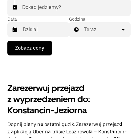
Dokąd jedziemy?
Data
Godzina
Teraz
Naciśnij
Zobacz ceny
klawisz
strzałki
w dół,
aby
przejść
do
kalendarza
Zarezerwuj przejazd
i wybrać
datę.
z wyprzedzeniem do:
Naciśnij
klawisz
Konstancin-Jeziorna
„Escape”,
aby
zamknąć
Dopnij plany na ostatni guzik. Zarezerwuj przejazd
kalendarz.
z aplikacją Uber na trasie Lesznowola – Konstancin-