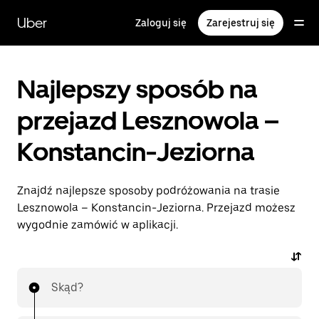
Przejdź
do
Uber
Zaloguj się
Zarejestruj się
głównej
zawartości
Najlepszy sposób na
przejazd Lesznowola –
Konstancin-Jeziorna
Znajdź najlepsze sposoby podróżowania na trasie
Lesznowola – Konstancin-Jeziorna. Przejazd możesz
wygodnie zamówić w aplikacji.
Skąd?