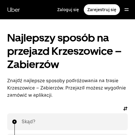
Przejdź
do
Uber
Zaloguj się
Zarejestruj się
głównej
zawartości
Najlepszy sposób na
przejazd Krzeszowice –
Zabierzów
Znajdź najlepsze sposoby podróżowania na trasie
Krzeszowice – Zabierzów. Przejazd możesz wygodnie
zamówić w aplikacji.
Skąd?