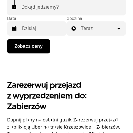
Dokąd jedziemy?
Data
Godzina
Teraz
Naciśnij
Zobacz ceny
klawisz
strzałki
w dół,
aby
przejść
do
kalendarza
Zarezerwuj przejazd
i wybrać
datę.
z wyprzedzeniem do:
Naciśnij
klawisz
Zabierzów
„Escape”,
aby
zamknąć
Dopnij plany na ostatni guzik. Zarezerwuj przejazd
kalendarz.
z aplikacją Uber na trasie Krzeszowice – Zabierzów.