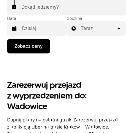
Dokąd jedziemy?
Data
Godzina
Teraz
Naciśnij
Zobacz ceny
klawisz
strzałki
w dół,
aby
przejść
do
kalendarza
Zarezerwuj przejazd
i wybrać
datę.
z wyprzedzeniem do:
Naciśnij
klawisz
Wadowice
„Escape”,
aby
zamknąć
Dopnij plany na ostatni guzik. Zarezerwuj przejazd
kalendarz.
z aplikacją Uber na trasie Kraków – Wadowice.