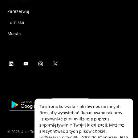
Zarezerwuj
Lotniska
Miasta
Ta strona korzysta z plików cookie innych
firm, aby wyświetlać dopasowane reklamy
i zapewniać personalizację poprzez
zapamiętywanie Twojej lokalizacji. Możesz
zrezygnować z tych plików cookie,
©
2026
Uber Technologies Inc.
wybierając przycisk „Zrezygnuj” poniżej. Jeśli