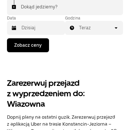
Dokąd jedziemy?
Data
Godzina
Teraz
Naciśnij
Zobacz ceny
klawisz
strzałki
w dół,
aby
przejść
do
kalendarza
Zarezerwuj przejazd
i wybrać
datę.
z wyprzedzeniem do:
Naciśnij
klawisz
Wiazowna
„Escape”,
aby
zamknąć
Dopnij plany na ostatni guzik. Zarezerwuj przejazd
kalendarz.
z aplikacją Uber na trasie Konstancin-Jeziorna –