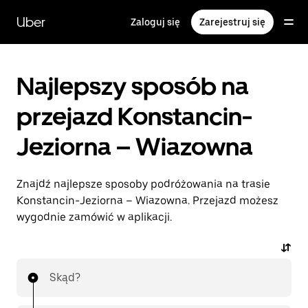
Przejdź
do
Uber
Zaloguj się
Zarejestruj się
głównej
zawartości
Najlepszy sposób na
przejazd Konstancin-
Jeziorna – Wiazowna
Znajdź najlepsze sposoby podróżowania na trasie
Konstancin-Jeziorna – Wiazowna. Przejazd możesz
wygodnie zamówić w aplikacji.
Skąd?