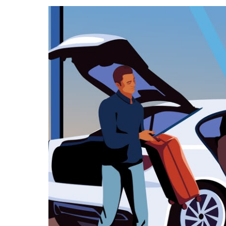
datę.
Naciśnij
klawisz
„Escape”,
aby
zamknąć
kalendarz.