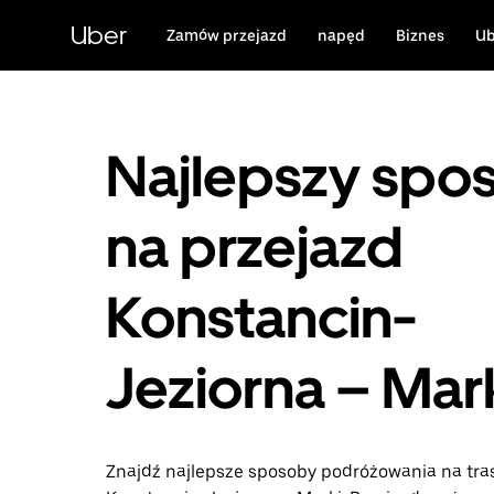
Przejdź
do
Uber
Zamów przejazd
napęd
Biznes
Ub
głównej
zawartości
Najlepszy spo
na przejazd
Konstancin-
Jeziorna – Mar
Znajdź najlepsze sposoby podróżowania na tra