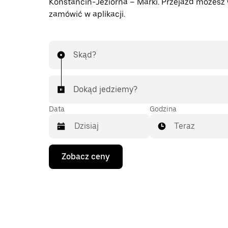
Konstancin-Jeziorna – Marki. Przejazd możesz
zamówić w aplikacji.
Skąd?
Dokąd jedziemy?
Data
Godzina
Teraz
Naciśnij
Zobacz ceny
klawisz
strzałki
w dół,
aby
przejść
do
kalendarza
i wybrać