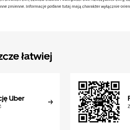
 inne zmienne. Informacje podane tutaj mają charakter wyłącznie orient
zcze łatwiej
cję Uber
ć
Z