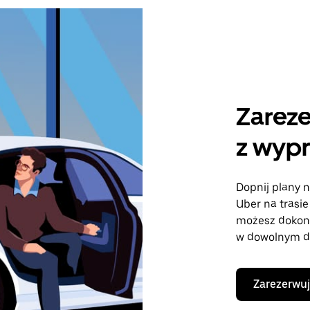
Zareze
z wypr
Dopnij plany n
Uber na trasie
możesz dokon
w dowolnym dn
Zarezerwuj