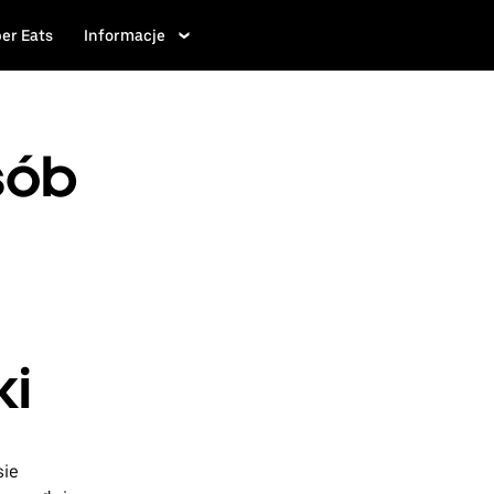
er Eats
Informacje
sób
ki
sie