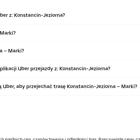
ber z: Konstancin-Jeziorna?
 Marki?
a – Marki?
ikacji Uber przejazdy z: Konstancin-Jeziorna?
Uber, aby przejechać trasę Konstancin-Jeziorna – Marki?
h średnich cen, czasów trwania i odległości tras. Rzeczywiste ceny, cz