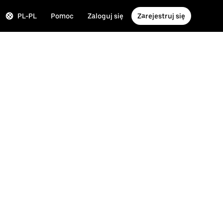
PL-PL
Pomoc
Zaloguj się
Zarejestruj się