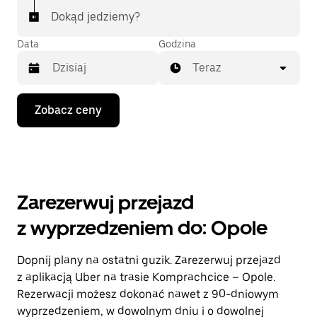
Dokąd jedziemy?
Data
Godzina
Teraz
Naciśnij
Zobacz ceny
klawisz
strzałki
w dół,
aby
przejść
do
kalendarza
Zarezerwuj przejazd
i wybrać
datę.
z wyprzedzeniem do: Opole
Naciśnij
klawisz
„Escape”,
Dopnij plany na ostatni guzik. Zarezerwuj przejazd
aby
z aplikacją Uber na trasie Komprachcice – Opole.
zamknąć
kalendarz.
Rezerwacji możesz dokonać nawet z 90-dniowym
wyprzedzeniem, w dowolnym dniu i o dowolnej