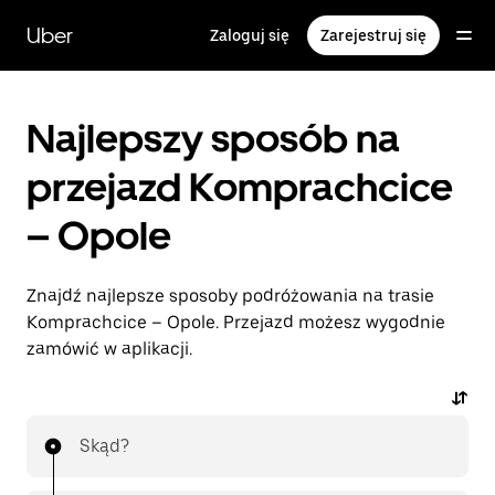
Przejdź
do
Uber
Zaloguj się
Zarejestruj się
głównej
zawartości
Najlepszy sposób na
przejazd Komprachcice
– Opole
Znajdź najlepsze sposoby podróżowania na trasie
Komprachcice – Opole. Przejazd możesz wygodnie
zamówić w aplikacji.
Skąd?