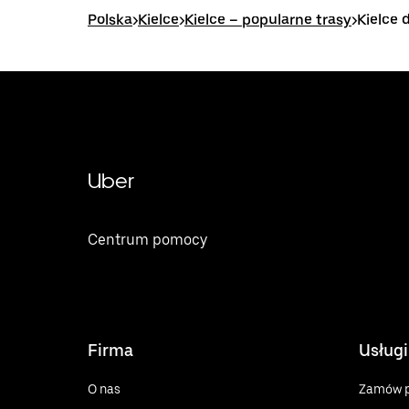
Polska
>
Kielce
>
Kielce – popularne trasy
>
Kielce 
Uber
Centrum pomocy
Firma
Usługi
O nas
Zamów p