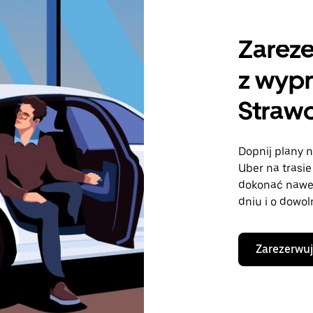
Zareze
z wyp
Straw
Dopnij plany n
Uber na trasi
dokonać nawe
dniu i o dowol
Zarezerwuj