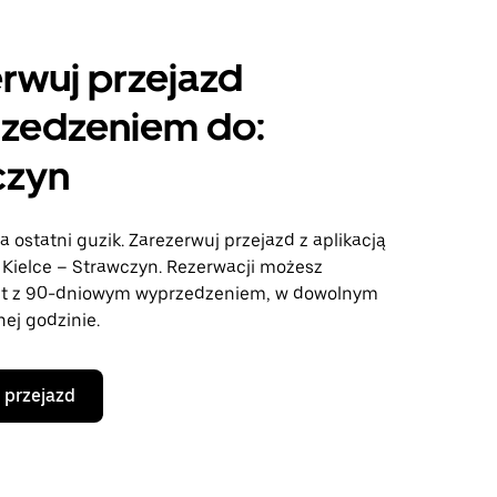
rwuj przejazd
rzedzeniem do:
czyn
a ostatni guzik. Zarezerwuj przejazd z aplikacją
e Kielce – Strawczyn. Rezerwacji możesz
t z 90-dniowym wyprzedzeniem, w dowolnym
nej godzinie.
 przejazd