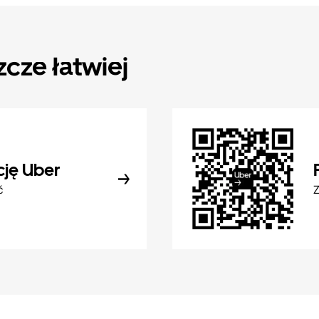
zcze łatwiej
cję Uber
ć
Z