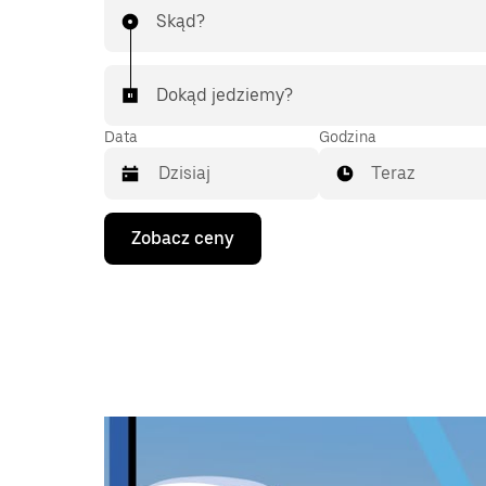
Skąd?
Dokąd jedziemy?
Data
Godzina
Teraz
Naciśnij
Zobacz ceny
klawisz
strzałki
w dół,
aby
przejść
do
kalendarza
i wybrać
datę.
Naciśnij
klawisz
„Escape”,
aby