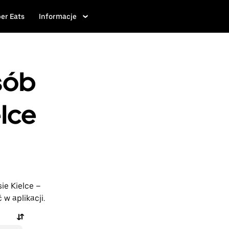
er Eats
Informacje
sób
elce
ie Kielce –
w aplikacji.