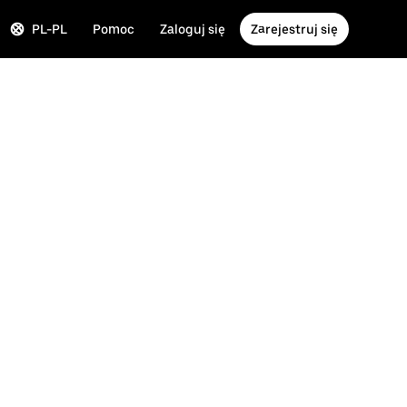
PL-PL
Pomoc
Zaloguj się
Zarejestruj się