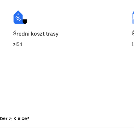
Średni koszt trasy
zł54
1
er z: Kielce?