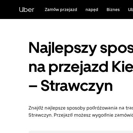
Przejdź
do
Uber
Zamów przejazd
napęd
Biznes
Ub
głównej
zawartości
Najlepszy spo
na przejazd Ki
– Strawczyn
Znajdź najlepsze sposoby podróżowania na tras
Strawczyn. Przejazd możesz wygodnie zamówić 