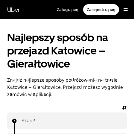
Przejdź
do
Uber
Zaloguj się
Zarejestruj się
głównej
zawartości
Najlepszy sposób na
przejazd Katowice –
Gierałtowice
Znajdź najlepsze sposoby podróżowania na trasie
Katowice – Gierałtowice. Przejazd możesz wygodnie
zamówić w aplikacji.
Skąd?