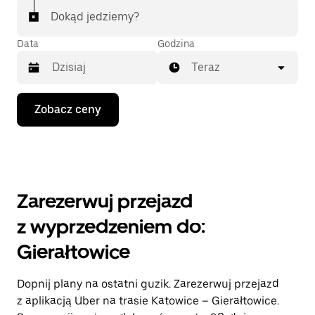
Dokąd jedziemy?
Data
Godzina
Teraz
Naciśnij
Zobacz ceny
klawisz
strzałki
w dół,
aby
przejść
do
kalendarza
Zarezerwuj przejazd
i wybrać
datę.
z wyprzedzeniem do:
Naciśnij
klawisz
Gierałtowice
„Escape”,
aby
zamknąć
Dopnij plany na ostatni guzik. Zarezerwuj przejazd
kalendarz.
z aplikacją Uber na trasie Katowice – Gierałtowice.