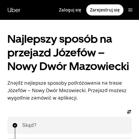
Przejdź
do
Uber
Zaloguj się
Zarejestruj się
głównej
zawartości
Najlepszy sposób na
przejazd Józefów –
Nowy Dwór Mazowiecki
Znajdź najlepsze sposoby podróżowania na trasie
Józefów – Nowy Dwór Mazowiecki. Przejazd możesz
wygodnie zamówić w aplikacji.
Skąd?