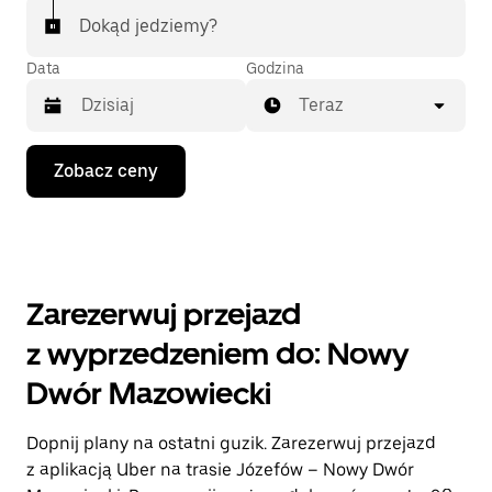
Dokąd jedziemy?
Data
Godzina
Teraz
Naciśnij
Zobacz ceny
klawisz
strzałki
w dół,
aby
przejść
do
kalendarza
Zarezerwuj przejazd
i wybrać
datę.
z wyprzedzeniem do: Nowy
Naciśnij
klawisz
Dwór Mazowiecki
„Escape”,
aby
zamknąć
Dopnij plany na ostatni guzik. Zarezerwuj przejazd
kalendarz.
z aplikacją Uber na trasie Józefów – Nowy Dwór