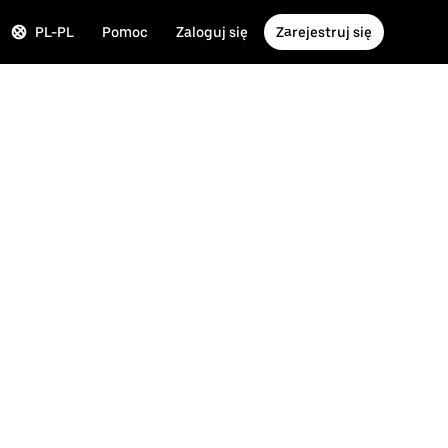
PL-PL
Pomoc
Zaloguj się
Zarejestruj się