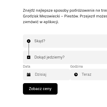
Znajdź najlepsze sposoby podróżowania na tra
Grodzisk Mazowiecki – Piastów. Przejazd może
zamówić w aplikacji.
Skąd?
Dokąd jedziemy?
Data
Godzina
Teraz
Naciśnij
Zobacz ceny
klawisz
strzałki
w dół,
aby