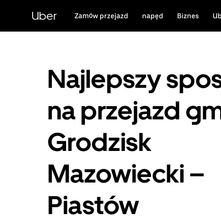
Przejdź
do
Uber
Zamów przejazd
napęd
Biznes
Ub
głównej
zawartości
Najlepszy spo
na przejazd gm
Grodzisk
Mazowiecki –
Piastów