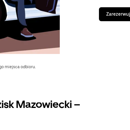
Zarezerwuj
go miejsca odbioru.
isk Mazowiecki –