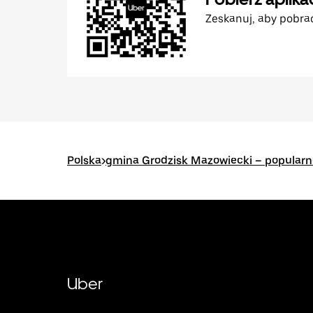
Zeskanuj, aby pobra
Polska
>
gmina Grodzisk Mazowiecki – popularn
Uber