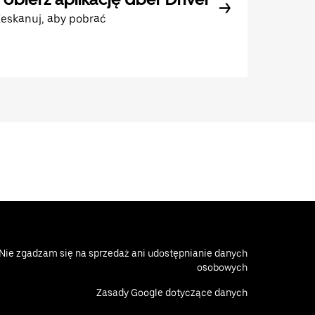
eskanuj, aby pobrać
Nie zgadzam się na sprzedaż ani udostępnianie danych
osobowych
Zasady Google dotyczące danych