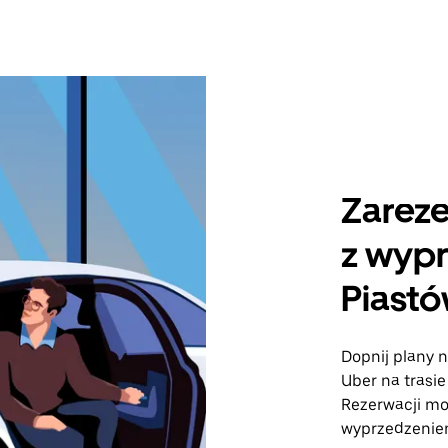
Zareze
z wyp
Piast
Dopnij plany n
Uber na trasi
Rezerwacji m
wyprzedzeniem