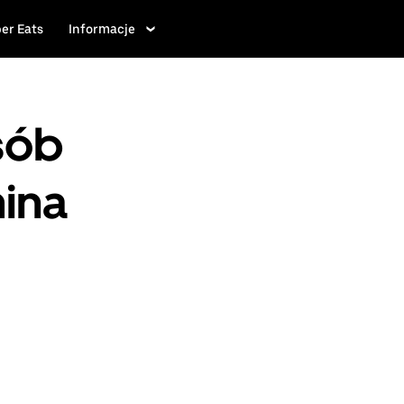
er Eats
Informacje
sób
ina