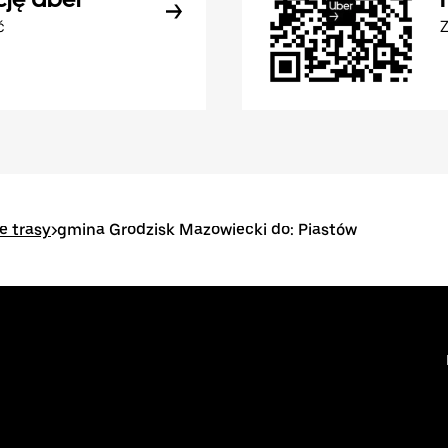
ć
Z
e trasy
>
gmina Grodzisk Mazowiecki do: Piastów