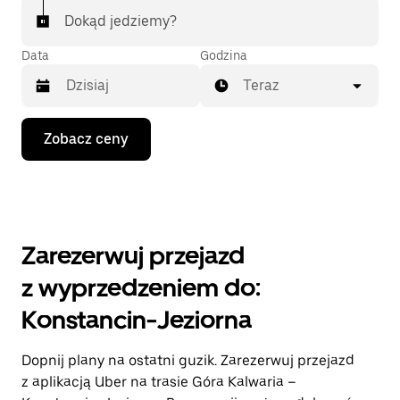
Dokąd jedziemy?
Data
Godzina
Teraz
Naciśnij
Zobacz ceny
klawisz
strzałki
w dół,
aby
przejść
do
kalendarza
Zarezerwuj przejazd
i wybrać
datę.
z wyprzedzeniem do:
Naciśnij
klawisz
Konstancin-Jeziorna
„Escape”,
aby
zamknąć
Dopnij plany na ostatni guzik. Zarezerwuj przejazd
kalendarz.
z aplikacją Uber na trasie Góra Kalwaria –