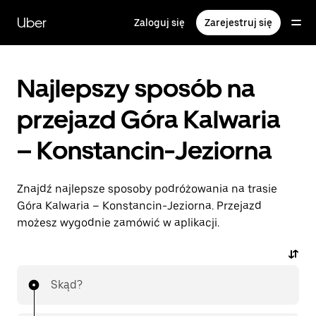
Przejdź
do
Uber
Zaloguj się
Zarejestruj się
głównej
zawartości
Najlepszy sposób na
przejazd Góra Kalwaria
– Konstancin-Jeziorna
Znajdź najlepsze sposoby podróżowania na trasie
Góra Kalwaria – Konstancin-Jeziorna. Przejazd
możesz wygodnie zamówić w aplikacji.
Skąd?