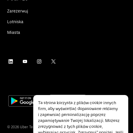
Zarezerwuj
Lotniska
Miasta
Ta strona korzysta z plików cookie innych
firm, aby wyświetlać dopasowane reklamy
i zapewniać personalizację poprzez
zapamiętywanie Twojej lokalizacji. Możesz
zrezygnować z tych plików cookie,
©
2026
Uber Technologies Inc.
wybierając przycisk „Zrezygnuj” poniżej. Jeśli