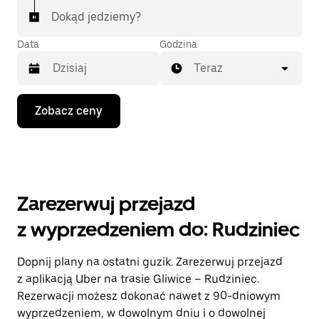
Dokąd jedziemy?
Data
Godzina
Teraz
Naciśnij
Zobacz ceny
klawisz
strzałki
w dół,
aby
przejść
do
kalendarza
Zarezerwuj przejazd
i wybrać
datę.
z wyprzedzeniem do: Rudziniec
Naciśnij
klawisz
„Escape”,
Dopnij plany na ostatni guzik. Zarezerwuj przejazd
aby
z aplikacją Uber na trasie Gliwice – Rudziniec.
zamknąć
kalendarz.
Rezerwacji możesz dokonać nawet z 90-dniowym
wyprzedzeniem, w dowolnym dniu i o dowolnej