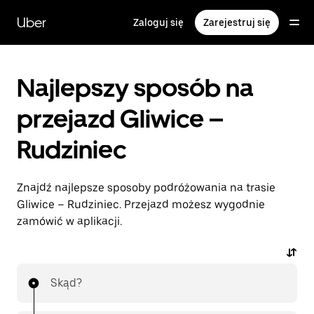
Przejdź
do
Uber
Zaloguj się
Zarejestruj się
głównej
zawartości
Najlepszy sposób na
przejazd Gliwice –
Rudziniec
Znajdź najlepsze sposoby podróżowania na trasie
Gliwice – Rudziniec. Przejazd możesz wygodnie
zamówić w aplikacji.
Skąd?