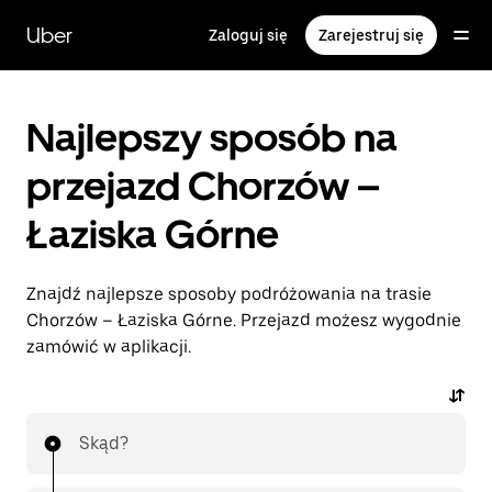
Przejdź
do
Uber
Zaloguj się
Zarejestruj się
głównej
zawartości
Najlepszy sposób na
przejazd Chorzów –
Łaziska Górne
Znajdź najlepsze sposoby podróżowania na trasie
Chorzów – Łaziska Górne. Przejazd możesz wygodnie
zamówić w aplikacji.
Skąd?