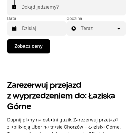
Dokąd jedziemy?
Data
Godzina
Teraz
Naciśnij
Zobacz ceny
klawisz
strzałki
w dół,
aby
przejść
do
kalendarza
Zarezerwuj przejazd
i wybrać
datę.
z wyprzedzeniem do: Łaziska
Naciśnij
klawisz
Górne
„Escape”,
aby
zamknąć
Dopnij plany na ostatni guzik. Zarezerwuj przejazd
kalendarz.
z aplikacją Uber na trasie Chorzów – Łaziska Górne.