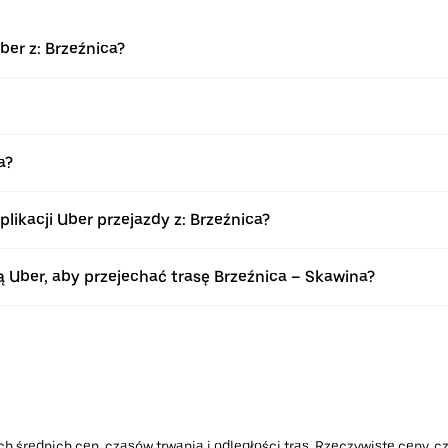
ber z: Brzeźnica?
a?
ikacji Uber przejazdy z: Brzeźnica?
Uber, aby przejechać trasę Brzeźnica – Skawina?
h średnich cen, czasów trwania i odległości tras. Rzeczywiste ceny, cz