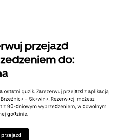
rwuj przejazd
rzedzeniem do:
na
a ostatni guzik. Zarezerwuj przejazd z aplikacją
e Brzeźnica – Skawina. Rezerwacji możesz
t z 90-dniowym wyprzedzeniem, w dowolnym
nej godzinie.
 przejazd