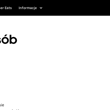
er Eats
Informacje
sób
sie