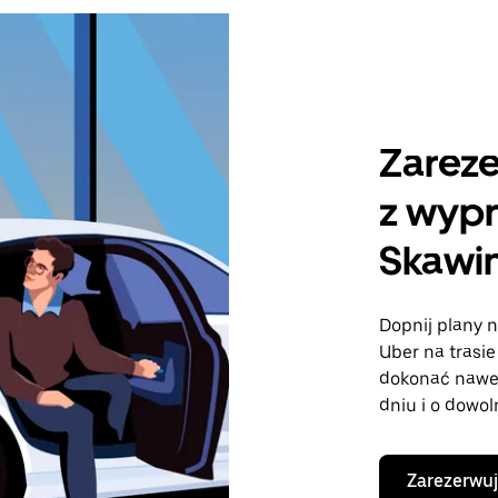
Zareze
z wyp
Skawi
Dopnij plany n
Uber na trasi
dokonać nawe
dniu i o dowol
Zarezerwuj