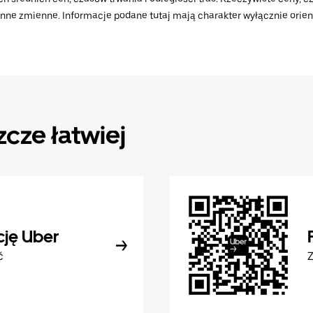
 inne zmienne. Informacje podane tutaj mają charakter wyłącznie orient
zcze łatwiej
cję Uber
ć
Z