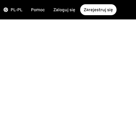
PL-PL
Pomoc
Zaloguj się
Zarejestruj się