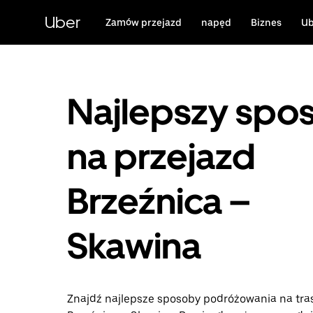
Przejdź
do
Uber
Zamów przejazd
napęd
Biznes
Ub
głównej
zawartości
Najlepszy spo
na przejazd
Brzeźnica –
Skawina
Znajdź najlepsze sposoby podróżowania na tra