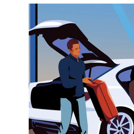
datę.
Naciśnij
klawisz
„Escape”,
aby
zamknąć
kalendarz.