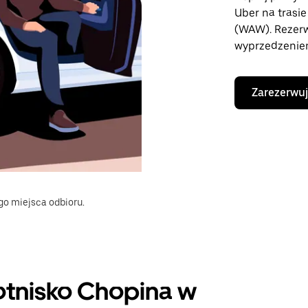
Uber na trasi
(WAW). Rezer
wyprzedzeniem
Zarezerwuj
go miejsca odbioru.
otnisko Chopina w