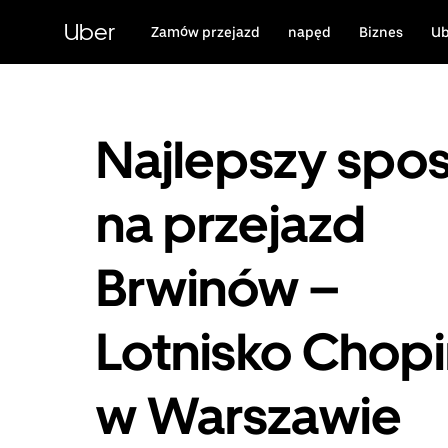
Przejdź
do
Uber
Zamów przejazd
napęd
Biznes
Ub
głównej
zawartości
Najlepszy spo
na przejazd
Brwinów –
Lotnisko Chop
w Warszawie