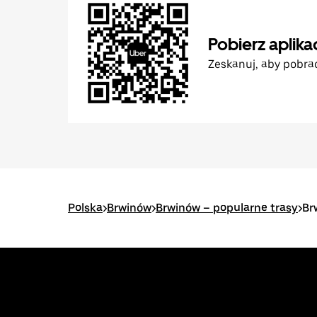
Pobierz aplika
Zeskanuj, aby pobra
Polska
>
Brwinów
>
Brwinów – popularne trasy
>
Br