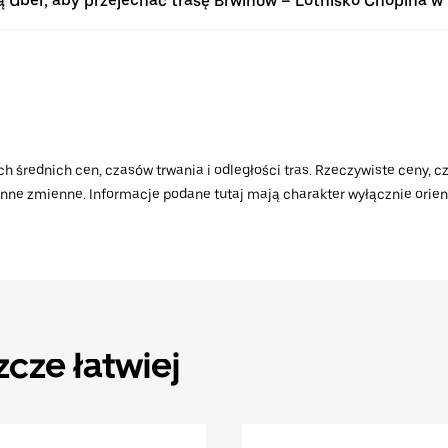
 Uber, aby przejechać trasę Brwinów – Lotnisko Chopina 
h średnich cen, czasów trwania i odległości tras. Rzeczywiste ceny, cz
 inne zmienne. Informacje podane tutaj mają charakter wyłącznie orient
zcze łatwiej