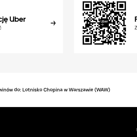
cję Uber
ć
Z
winów do: Lotnisko Chopina w Warszawie (WAW)