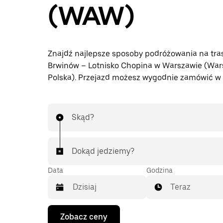
(WAW)
Znajdź najlepsze sposoby podróżowania na tra
Brwinów – Lotnisko Chopina w Warszawie (War
Polska). Przejazd możesz wygodnie zamówić w a
Skąd?
Dokąd jedziemy?
Data
Godzina
Teraz
Naciśnij
Zobacz ceny
klawisz