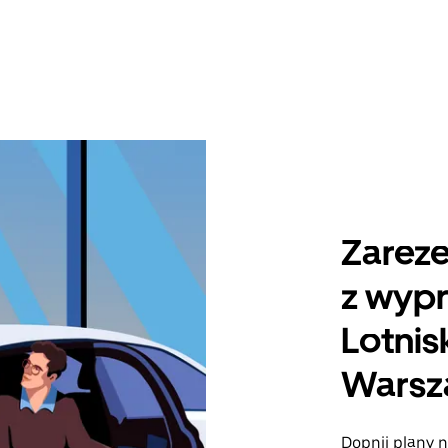
Zareze
z wyp
Lotnis
Warsz
Dopnij plany n