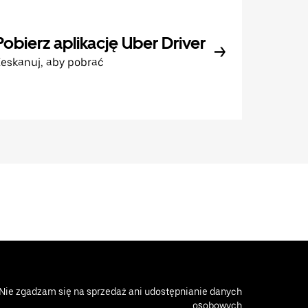
Pobierz aplikację Uber Driver
eskanuj, aby pobrać
Nie zgadzam się na sprzedaż ani udostępnianie danych
osobowych