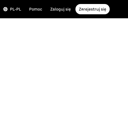
PL-PL
Pomoc
Zaloguj się
Zarejestruj się