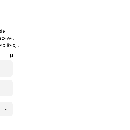
sie
szawa,
plikacji.