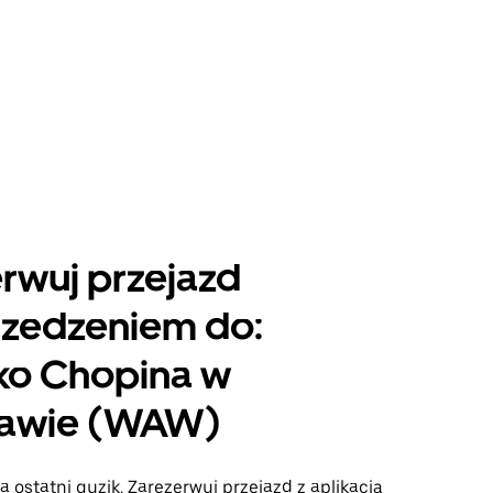
rwuj przejazd
rzedzeniem do:
ko Chopina w
awie (WAW)
a ostatni guzik. Zarezerwuj przejazd z aplikacją