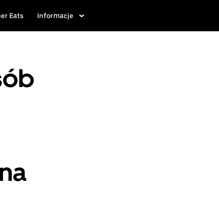
er Eats
Informacje
sób
ina