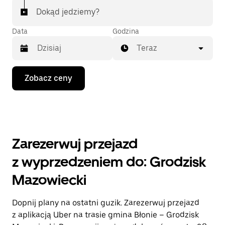
Dokąd jedziemy?
Data
Godzina
Teraz
Naciśnij
Zobacz ceny
klawisz
strzałki
w dół,
aby
przejść
do
kalendarza
Zarezerwuj przejazd
i wybrać
datę.
z wyprzedzeniem do: Grodzisk
Naciśnij
klawisz
Mazowiecki
„Escape”,
aby
zamknąć
Dopnij plany na ostatni guzik. Zarezerwuj przejazd
kalendarz.
z aplikacją Uber na trasie gmina Błonie – Grodzisk