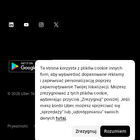
Ta strona korzysta z plików cookie innych
firm, aby wyświetlać dopasowane reklamy
i zapewniać personalizację poprzez
zapamiętywanie Twojej lokalizacji. Możesz
zrezygnować z tych plików cookie,
©
2026
Uber Technologies Inc.
wybierając przycisk „Zrezygnuj” poniżej. Jeśli
masz konto Uber, możesz sprzeciwić się
„sprzedaży” lub „udostępnianiu” swoich
danych
tutaj
.
Prywatność
Ułatwienia dostępu
Warunki
Zrezygnuj
Rozumiem