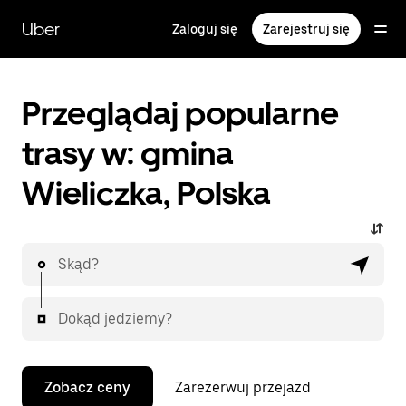
Przejdź
do
Uber
Zaloguj się
Zarejestruj się
głównej
zawartości
Przeglądaj popularne
trasy w: gmina
Wieliczka, Polska
Skąd?
Dokąd jedziemy?
Zobacz ceny
Zarezerwuj przejazd