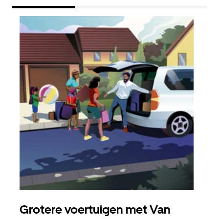
Grotere voertuigen met Van
Gro