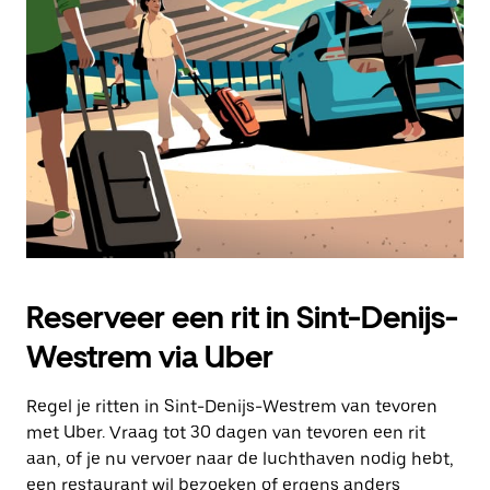
Druk
op
Escape
om
de
agenda
te
sluiten.
Reserveer een rit in Sint-Denijs-
Westrem via Uber
Regel je ritten in Sint-Denijs-Westrem van tevoren
met Uber. Vraag tot 30 dagen van tevoren een rit
aan, of je nu vervoer naar de luchthaven nodig hebt,
een restaurant wil bezoeken of ergens anders