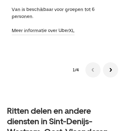
Van is beschikbaar voor groepen tot 6
Wann
personen.
groe
opha
Meer informatie over UberXL
Lees
1/4
Ritten delen en andere
diensten in Sint-Denijs-