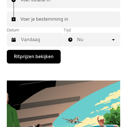
Voer je bestemming in
Datum
Tijd
Nu
Druk
Ritprijzen bekijken
op
de
pijl
omlaag
om
de
agenda
te
openen
en
een
datum
te
selecteren.