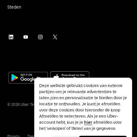
Steden
Deze website gebruikt cookies van externe
partijen om je relevante advertenties te
laten zien en personalisatie te bieden door je
locatie te onthouden. Je kunt je afmelden
©
2026
Uber Technologies Inc.
voor deze cookies door hieronder de knop
Afmelden te selecteren. Als je een Uber-
account hebt, kun je je
hier
afmelden voor
het 'verkopen' of 'delen' van je gegevens.
Privacy
Toegankelijkheid
Voorwaarden