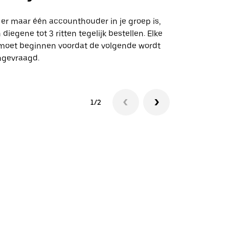
Onze shuttle
geselecteer
 er maar één accounthouder in je groep is,
aangewezen 
 diegene tot 3 ritten tegelijk bestellen. Elke
 moet beginnen voordat de volgende wordt
Bekijk de be
ngevraagd.
1/2