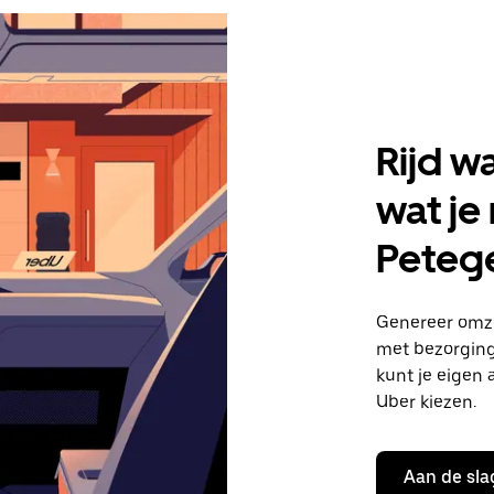
Rijd w
wat je
Peteg
Genereer omze
met bezorginge
kunt je eigen 
Uber kiezen.
Aan de sla