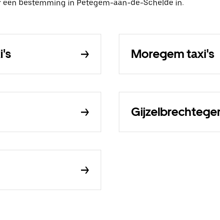
oer een bestemming in Petegem-aan-de-Schelde in.
's
Moregem taxi's
Gijzelbrechtegem