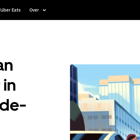
Uber Eats
Over
an
 in
de-