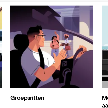
Groepsritten
Me
a