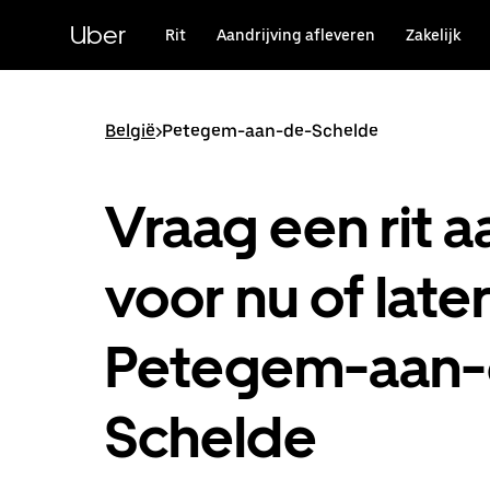
Doorgaan
naar
Uber
Rit
Aandrijving afleveren
Zakelijk
hoofdinhoud
België
>
Petegem-aan-de-Schelde
Vraag een rit a
voor nu of later
Petegem-aan-
Schelde