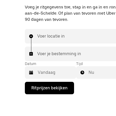
Voeg je ritgegevens toe, stap in en ga in en r
aan-de-Schelde. Of plan van tevoren met Uber 
90 dagen van tevoren.
Voer locatie in
Voer je bestemming in
Datum
Tijd
Nu
Druk
Ritprijzen bekijken
op
de
pijl
omlaag
om
de