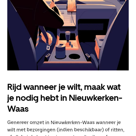
Druk
op
Escape
om
de
agenda
te
sluiten.
Rijd wanneer je wilt, maak wat
je nodig hebt in Nieuwkerken-
Waas
Genereer omzet in Nieuwkerken-Waas wanneer je
wilt met bezorgingen (indien beschikbaar) of ritten,