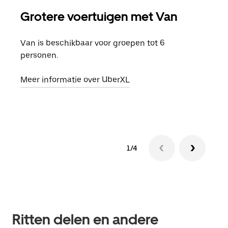
Grotere voertuigen met Van
Gro
Van is beschikbaar voor groepen tot 6
Wann
personen.
groe
opha
Meer informatie over UberXL
Lees
1/4
Ritten delen en andere