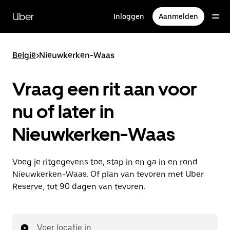
Doorgaan
naar
Uber
Inloggen
Aanmelden
hoofdinhoud
België
>
Nieuwkerken-Waas
Vraag een rit aan voor
nu of later in
Nieuwkerken-Waas
Voeg je ritgegevens toe, stap in en ga in en rond
Nieuwkerken-Waas. Of plan van tevoren met Uber
Reserve, tot 90 dagen van tevoren.
Voer locatie in