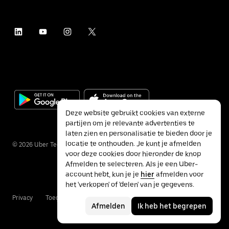
Deze website gebruikt cookies van externe
partijen om je relevante advertenties te
laten zien en personalisatie te bieden door je
locatie te onthouden. Je kunt je afmelden
©
2026
Uber Technologies Inc.
voor deze cookies door hieronder de knop
Afmelden te selecteren. Als je een Uber-
account hebt, kun je je
hier
afmelden voor
het 'verkopen' of 'delen' van je gegevens.
Privacy
Toegankelijkheid
Voorwaarden
Afmelden
Ik heb het begrepen