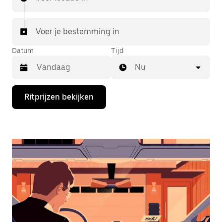
Voer je bestemming in
Datum
Tijd
Nu
Druk
Ritprijzen bekijken
op
de
pijl
omlaag
om
de
agenda
te
openen
en
een
datum
te
selecteren.