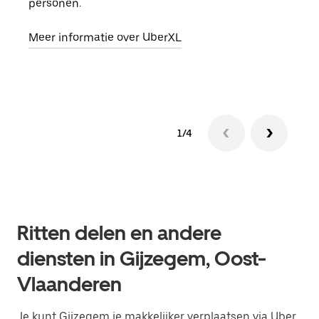
personen.
groe
opha
Meer informatie over UberXL
Lees
1/4
Ritten delen en andere
diensten in Gijzegem, Oost-
Vlaanderen
Je kunt Gijzegem je makkelijker verplaatsen via Uber.