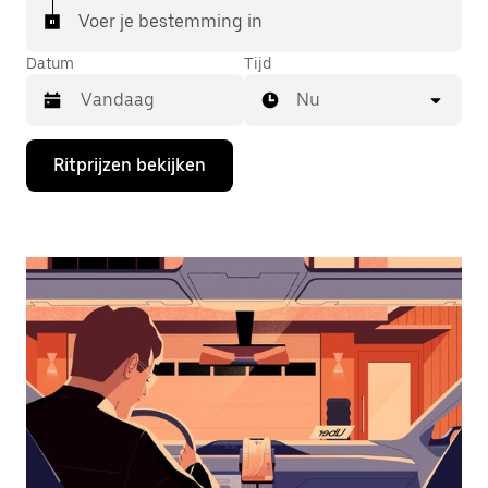
Voer je bestemming in
Datum
Tijd
Nu
Druk
Ritprijzen bekijken
op
de
pijl
omlaag
om
de
agenda
te
openen
en
een
datum
te
selecteren.
Druk
op
Escape