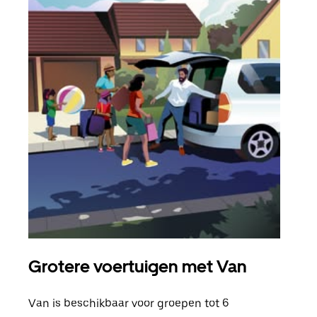
Grotere voertuigen met Van
Gro
Van is beschikbaar voor groepen tot 6
Wann