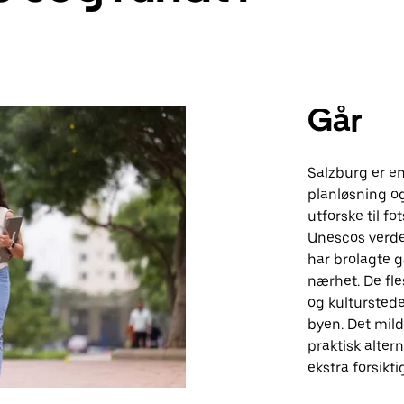
Går
Salzburg er e
planløsning og
utforske til f
Unescos verden
har brolagte 
nærhet. De fl
og kultursted
byen. Det mild
praktisk altern
ekstra forsikti