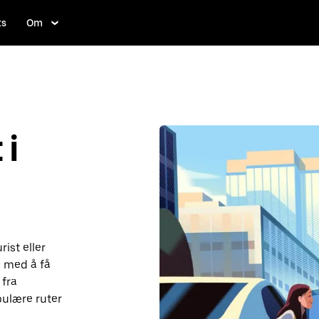
ts
Om
i
ist eller
 med å få
 fra
pulære ruter