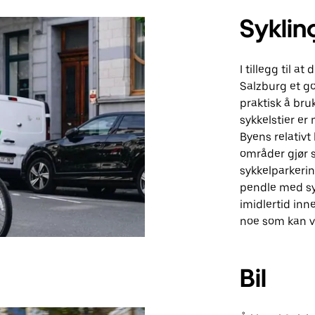
Syklin
I tillegg til a
Salzburg et go
praktisk å bru
sykkelstier er
Byens relativt
områder gjør sy
sykkelparkerin
pendle med sy
imidlertid inn
noe som kan væ
Bil