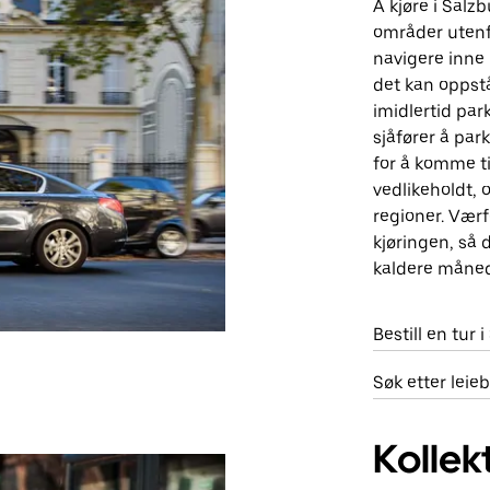
Å kjøre i Salz
områder utenf
navigere inne 
det kan oppstå
imidlertid par
sjåfører å par
for å komme ti
vedlikeholdt,
regioner. Værf
kjøringen, så d
kaldere måne
Bestill en tur 
Søk etter leie
Kollek