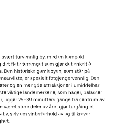
n svært turvennlig by, med en kompakt
 det flate terrenget som gjør det enkelt å
ots. Den historiske gamlebyen, som står på
sarvliste, er spesielt fotgjengervennlig. Den
gater og en mengde attraksjoner i umiddelbar
este viktige landemerkene, som hager, palasser
er, ligger 25–30 minutters gange fra sentrum av
e været store deler av året gjør turgåing et
ativ, selv om vinterforhold av og til krever
ghet.