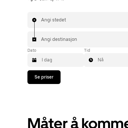
Angi stedet
Angi destinasjon
Dato
Tid
Nå
Trykk
Se priser
på
piltast
ned
for
å
åpne
kalenderen
og
Måter å komme 
velge
en