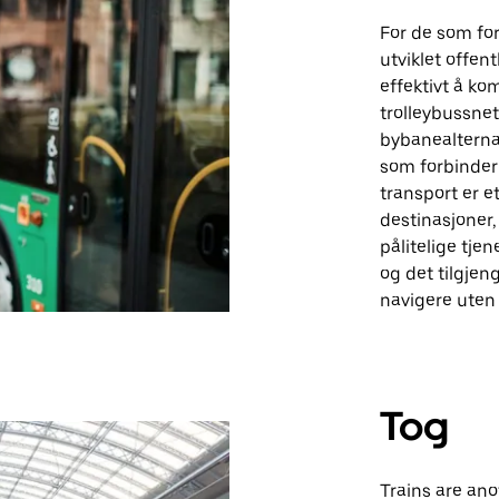
For de som for
utviklet offen
effektivt å ko
trolleybussne
bybanealterna
som forbinder
transport er et
destinasjoner,
pålitelige tj
og det tilgjen
navigere uten 
Tog
Trains are ano