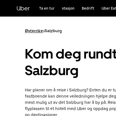
Hopp
til
Uber
Ta en tur
stasjon
Bedrift
Uber Ea
hovedinnholdet
Østerrike
>
Salzburg
Kom deg rundt 
Salzburg
Har planer om å reise i Salzburg? Enten du er tur
fastboende kan denne veiledningen hjelpe deg
mest mulig ut av det Salzburg har å by på. Reis
flyplassen til et hotell med Uber og oppdag po
og destinasjoner.