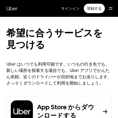
メ
イ
Uber
サインイン
登録する
ン
コ
ン
テ
希望に合うサービスを
ン
ツ
見つける
へ
ス
キ
ッ
Uber はいつでも利用可能です。いつもの行き先でも、
プ
新しい場所を探索する場合でも、Uber アプリでかんた
ん依頼。近くのドライバーが目的地までお送りします。
さっそくダウンロードして利用を開始しましょう。
App Store からダウ
ンロードする