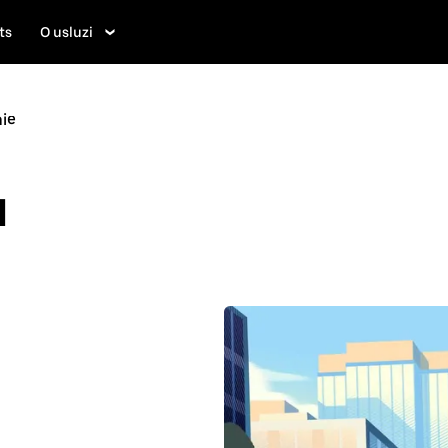
ts
O usluzi
nie
u