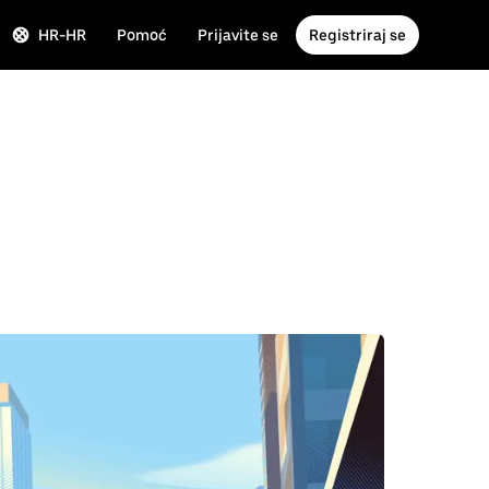
HR-HR
Pomoć
Prijavite se
Registriraj se