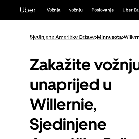
Preskoči
na
Uber
Vožnja
vožnju
Poslovanje
Uber Ea
glavni
sadržaj
Sjedinjene Američke Države
>
Minnesota
>
Willer
Zakažite vožnj
unaprijed u
Willernie,
Sjedinjene