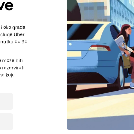
ve
u i oko grada
 usluge Uber
renutku do 90
 može biti
rezervirati
me koje