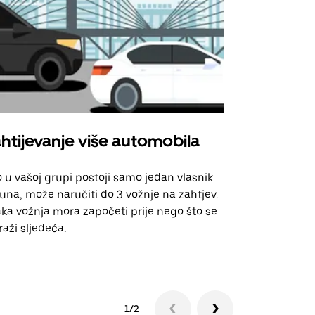
htijevanje više automobila
Uber Shu
 u vašoj grupi postoji samo jedan vlasnik
Naša opcija 
una, može naručiti do 3 vožnje na zahtjev.
za odabrane
ka vožnja mora započeti prije nego što se
događanja.
raži sljedeća.
Pogledajte d
1/2