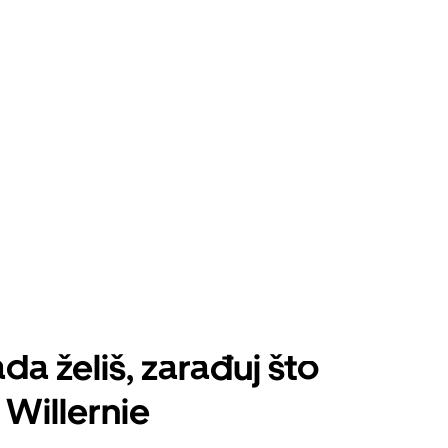
da želiš, zarađuj što
 Willernie