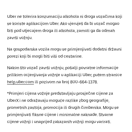
Uber ne tolerira konzumaciju alkohola ni droga vozačima koji
se koriste aplikacijom Uber. Ako vjeruješ da bi vozač mogao
biti pod utjecajem droga ili alkohola, zamoli ga da odmah
završi vožnju.
Na gospodarska vozila mogu se primjenjivati dodatni državni
porezi koji bi mogli biti viši od cestarine.
Nakon što vozač završi vožnju, pošalji povratne informacije
prilikom ocjenjivanja vožnje u aplikaciji Uber, putem stranice
help.uber.com
ili pozivom na broj 800-664-1378.
*Primjeri cijena vožnje predstavljaju prosječne cijene za
UberX i ne odražavaju moguće razlike zbog geografije,
prometnih zastoja, promocija ili drugih čimbenika. Mogu se
primjenjivati fiksne cijene i minimalne naknade. Stvarne
cijene vožnji i unaprijed zakazanih vožnji mogu varirati.