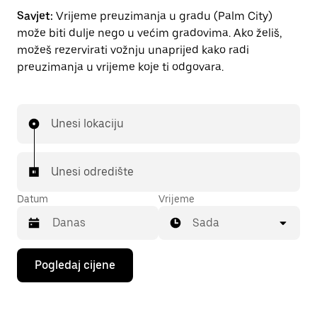
Savjet:
Vrijeme preuzimanja u gradu (Palm City)
može biti dulje nego u većim gradovima. Ako želiš,
možeš rezervirati vožnju unaprijed kako radi
preuzimanja u vrijeme koje ti odgovara.
Unesi lokaciju
Unesi odredište
Datum
Vrijeme
Sada
Pritisni
Pogledaj cijene
tipku
sa
strelicom
prema