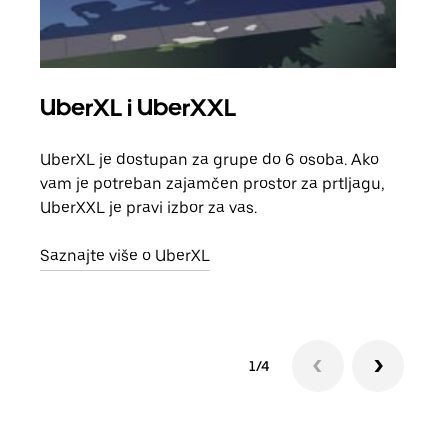
UberXL i UberXXL
Gr
UberXL je dostupan za grupe do 6 osoba. Ako
Kada 
vam je potreban zajamčen prostor za prtljagu,
grup
UberXXL je pravi izbor za vas.
vlast
Saznajte više o UberXL
Sazn
1/4