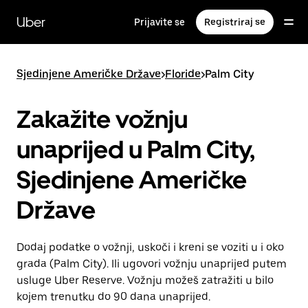
Preskoči
na
Uber
Prijavite se
Registriraj se
glavni
sadržaj
Sjedinjene Američke Države
>
Floride
>
Palm City
Zakažite vožnju
unaprijed u Palm City,
Sjedinjene Američke
Države
Dodaj podatke o vožnji, uskoči i kreni se voziti u i oko
grada (Palm City). Ili ugovori vožnju unaprijed putem
usluge Uber Reserve. Vožnju možeš zatražiti u bilo
kojem trenutku do 90 dana unaprijed.